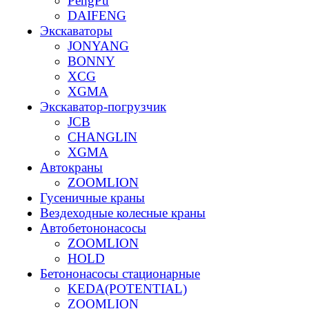
PengPu
DAIFENG
Экскаваторы
JONYANG
BONNY
XCG
XGMA
Экскаватор-погрузчик
JCB
CHANGLIN
XGMA
Автокраны
ZOOMLION
Гусеничные краны
Вездеходные колесные краны
Автобетононасосы
ZOOMLION
HOLD
Бетононасосы стационарные
KEDA(POTENTIAL)
ZOOMLION