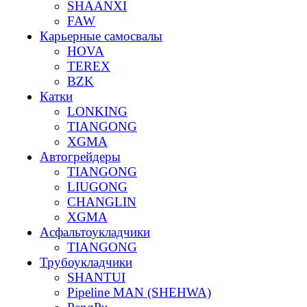
SHAANXI
FAW
Карьерные самосвалы
HOVA
TEREX
BZK
Катки
LONKING
TIANGONG
XGMA
Автогрейдеры
TIANGONG
LIUGONG
CHANGLIN
XGMA
Асфальтоукладчики
TIANGONG
Трубоукладчики
SHANTUI
Pipeline MAN (SHEHWA)