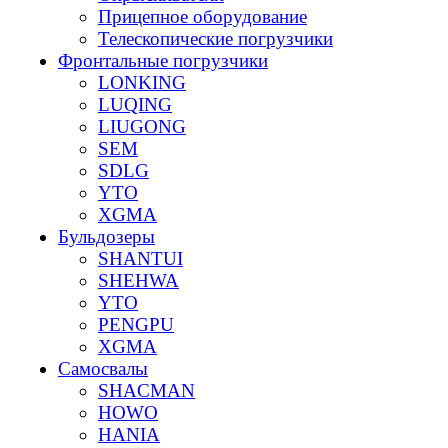
Прицепное оборудование
Телескопические погрузчики
Фронтальные погрузчики
LONKING
LUQING
LIUGONG
SEM
SDLG
YTO
XGMA
Бульдозеры
SHANTUI
SHEHWA
YTO
PENGPU
XGMA
Самосвалы
SHACMAN
HOWO
HANIA