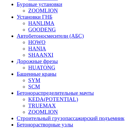
Буровые установки
ZOOMLION
Установки ГНБ
HANLIMA
GOODENG
Автобетоносмесители (АБС)
HOWO
HANIA
SHAANXI
Дорожные фрезы
HUATONG
Башенные краны
SYM
SCM
Бетонораспределительные мачты
KEDA(POTENTIAL)
TRUEMAX
ZOOMLION
Строительный грузопассажирский подъемник
Бетонорастворные узлы