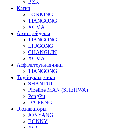
BZK
Катки
LONKING
TIANGONG
XGMA
Автогрейдеры
TIANGONG
LIUGONG
CHANGLIN
XGMA
Асфальтоукладчики
TIANGONG
Трубоукладчики
SHANTUI
Pipeline MAN (SHEHWA)
PengPu
DAIFENG
Экскаваторы
JONYANG
BONNY
XCG