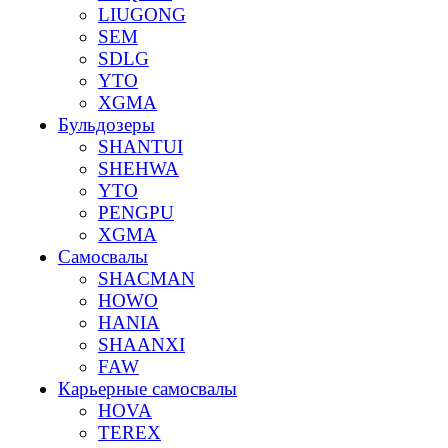
LIUGONG
SEM
SDLG
YTO
XGMA
Бульдозеры
SHANTUI
SHEHWA
YTO
PENGPU
XGMA
Самосвалы
SHACMAN
HOWO
HANIA
SHAANXI
FAW
Карьерные самосвалы
HOVA
TEREX