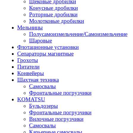
Щековые дробилки
Конусные дробилки
Роторные дробилки
Молотковые дробилки
Мельницы
Полусамоизмельчение/Самоизмельчение
Шаровые
Флотационные установки
Сепараторы магнитные
Грохоты
Питатели
Конвейеры
Шахтная техника
Самосвалы
Фронтальные погрузчики
KOMATSU
Бульдозеры
Фронтальные погрузчики
Вилочные погрузчики
Самосвалы
Карьерные самосвалы